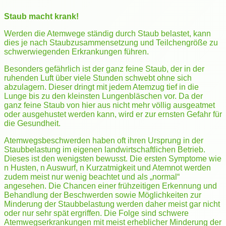
Staub macht krank!
Werden die Atemwege ständig durch Staub belastet, kann
dies je nach Staubzusammensetzung und Teilchengröße zu
schwerwiegenden Erkrankungen führen.
Besonders gefährlich ist der ganz feine Staub, der in der
ruhenden Luft über viele Stunden schwebt ohne sich
abzulagern. Dieser dringt mit jedem Atemzug tief in die
Lunge bis zu den kleinsten Lungenbläschen vor. Da der
ganz feine Staub von hier aus nicht mehr völlig ausgeatmet
oder ausgehustet werden kann, wird er zur ernsten Gefahr für
die Gesundheit.
Atemwegsbeschwerden haben oft ihren Ursprung in der
Staubbelastung im eigenen landwirtschaftlichen Betrieb.
Dieses ist den wenigsten bewusst. Die ersten Symptome wie
n Husten, n Auswurf, n Kurzatmigkeit und Atemnot werden
zudem meist nur wenig beachtet und als „normal“
angesehen. Die Chancen einer frühzeitigen Erkennung und
Behandlung der Beschwerden sowie Möglichkeiten zur
Minderung der Staubbelastung werden daher meist gar nicht
oder nur sehr spät ergriffen. Die Folge sind schwere
Atemwegserkrankungen mit meist erheblicher Minderung der